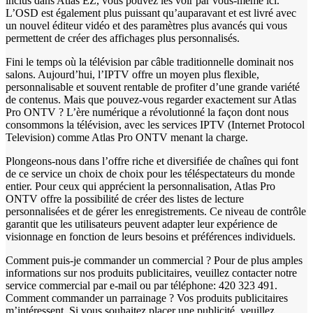
inclus dans Atlas EZ, vous pouvez les voir par vous-même ici.
L’OSD est également plus puissant qu’auparavant et est livré avec
un nouvel éditeur vidéo et des paramètres plus avancés qui vous
permettent de créer des affichages plus personnalisés.
Fini le temps où la télévision par câble traditionnelle dominait nos
salons. Aujourd’hui, l’IPTV offre un moyen plus flexible,
personnalisable et souvent rentable de profiter d’une grande variété
de contenus. Mais que pouvez-vous regarder exactement sur Atlas
Pro ONTV ? L’ère numérique a révolutionné la façon dont nous
consommons la télévision, avec les services IPTV (Internet Protocol
Television) comme Atlas Pro ONTV menant la charge.
Plongeons-nous dans l’offre riche et diversifiée de chaînes qui font
de ce service un choix de choix pour les téléspectateurs du monde
entier. Pour ceux qui apprécient la personnalisation, Atlas Pro
ONTV offre la possibilité de créer des listes de lecture
personnalisées et de gérer les enregistrements. Ce niveau de contrôle
garantit que les utilisateurs peuvent adapter leur expérience de
visionnage en fonction de leurs besoins et préférences individuels.
Comment puis-je commander un commercial ? Pour de plus amples
informations sur nos produits publicitaires, veuillez contacter notre
service commercial par e-mail ou par téléphone: 420 323 491.
Comment commander un parrainage ? Vos produits publicitaires
m’intéressent. Si vous souhaitez placer une publicité, veuillez