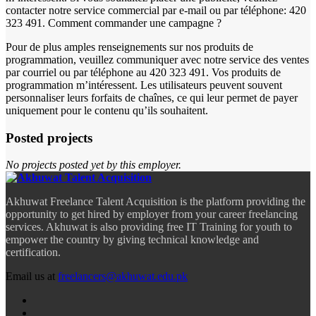
contacter notre service commercial par e-mail ou par téléphone: 420
323 491. Comment commander une campagne ?
Pour de plus amples renseignements sur nos produits de
programmation, veuillez communiquer avec notre service des ventes
par courriel ou par téléphone au 420 323 491. Vos produits de
programmation m’intéressent. Les utilisateurs peuvent souvent
personnaliser leurs forfaits de chaînes, ce qui leur permet de payer
uniquement pour le contenu qu’ils souhaitent.
Posted projects
No projects posted yet by this employer.
Akhuwat Freelance Talent Acquisition is the platform providing the
opportunity to get hired by employer from your career freelancing
services. Akhuwat is also providing free IT Training for youth to
empower the country by giving technical knowledge and
certification.
Email us at
freelancers@akhuwat.edu.pk