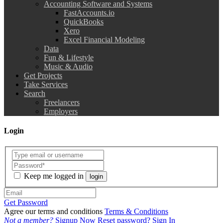
Accounting Software and Systems
FastAccounts.io
QuickBooks
Xero
Excel Financial Modeling
Data
Fun & Lifestyle
Music & Audio
Get Projects
Take Services
Search
Freelancers
Employers
Login
Keep me logged in
login
Get Password
Agree our terms and conditions
Terms & Conditions
Not a member?
Signup Now
Reset password?
Sign In